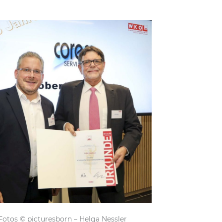
Fotos © picturesborn – Helga Nessler