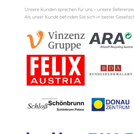
Unsere Kunden sprechen für uns – unsere Referenze
Als unser Kunde befinden Sie sich in bester Gesellsc